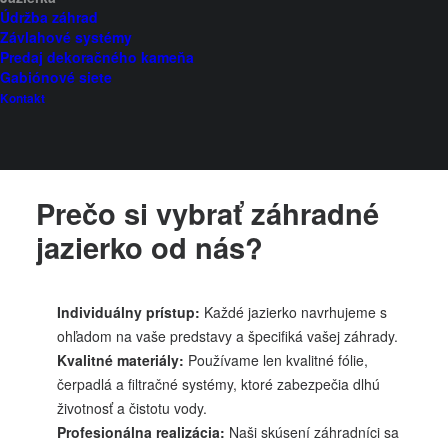
relaxovať a načerpať novú energiu. Záhradné
Údržba záhrad
jazierko je presne to, čo vaša záhrada potrebuje!
Závlahové systémy
Predaj dekoračného kameňa
Ponúkame vám realizáciu záhradných jazierok na
Gabiónové siete
mieru, ktoré premenia vašu záhradu na oázu pokoja
Kontakt
a harmónie. Zrealizujeme kaskády, kúpacie jazierka,
okrasné jazierka, ale aj jazierka na chov rýb.
Prečo si vybrať záhradné
jazierko od nás?
Individuálny prístup:
Každé jazierko navrhujeme s
ohľadom na vaše predstavy a špecifiká vašej záhrady.
Kvalitné materiály:
Používame len kvalitné fólie,
čerpadlá a filtračné systémy, ktoré zabezpečia dlhú
životnosť a čistotu vody.
Profesionálna realizácia:
Naši skúsení záhradníci sa