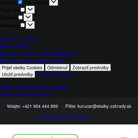
Funkčné
Funkčné
Vždy aktívny
Predvoľby
Predvoľby
Štatistiky
Štatistiky
Marketing
Marketing
Spravovať možnosti
Správa služieb
Spravovať {vendor_count} dodávateľov
Prečítajte si viac o týchto účeloch
Prijať všetky Cookies
Odmietnuť
Zobraziť predvoľby
Uložiť predvoľby
Zobraziť predvoľby
Zásady používania súborov cookie
Ochrana osobných údajov
Volajte:
+421 904 444 899
Píšte:
kurucar@skalky-zahrady.sk
Ochrana osobných údajov