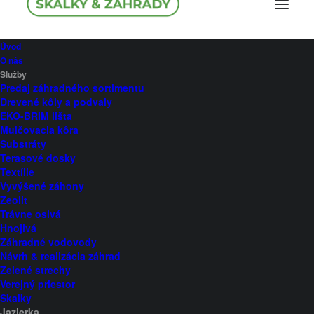
Úvod
O nás
Služby
Predaj záhradného sortimentu
Jazierka
Drevené kôly a podvaly
EKO-BRIM lišta
Mulčovacia kôra
Substráty
Terasové dosky
Textílie
Okrasné - kúpacie –
Vyvýšené záhony
Zeolit
kaskády – jazierka na
Trávne osivá
Hnojivá
chov rýb
Záhradné vodovody
Návrh & realizácia záhrad
Zelené strechy
Verejný priestor
Predstavte si miesto, kde sa môžete zastaviť,
Skalky
Jazierka