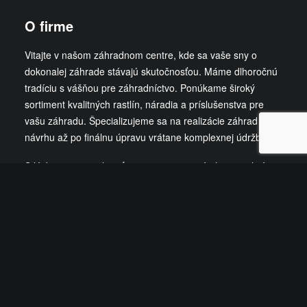
O firme
Vitajte v našom záhradnom centre, kde sa vaše sny o
dokonalej záhrade stávajú skutočnosťou. Máme dlhoročnú
tradíciu s vášňou pre záhradníctvo. Ponúkame široký
sortiment kvalitných rastlín, náradia a príslušenstva pre
vašu záhradu. Špecializujeme sa na realizácie záhrad od
návrhu až po finálnu úpravu vrátane komplexnej údržby.
S láskou a starostlivosťou sa venujeme návrhu a realizácii
záhrad, ktoré odrážajú osobnosť a potreby našich klientov.
Či už túžite po útulnej skalke, relaxačnom jazierku, zelenej
streche alebo funkčnom závlahovom systéme, sme tu pre
vás.
ČÍTAŤ VIAC