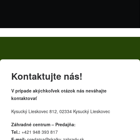
Kontaktujte nás!
V prípade akýchkoľvek otázok nás neváhajte
kontaktovať
Kysucký Lieskovec 812, 02334 Kysucký Lieskovec
Záhradné centrum – Predajňa:
Tel.:
+421 948 393 817
E-mail:
predajna@skalky-zahrady.sk