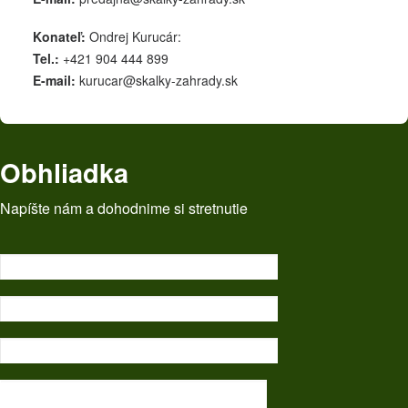
Konateľ:
Ondrej Kurucár:
Tel.:
+421 904 444 899
E-mail:
kurucar@skalky-zahrady.sk
Obhliadka
Napíšte nám a dohodnime si stretnutie