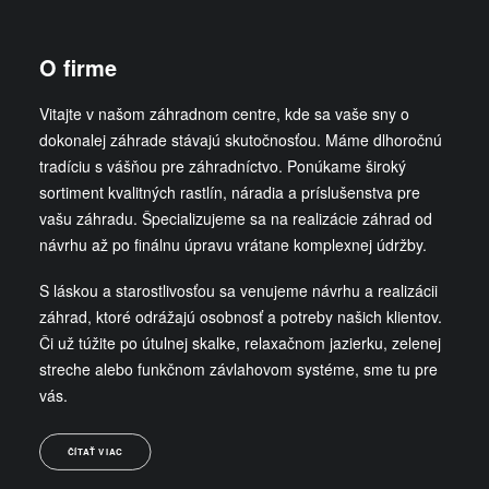
O firme
Vitajte v našom záhradnom centre, kde sa vaše sny o
dokonalej záhrade stávajú skutočnosťou. Máme dlhoročnú
tradíciu s vášňou pre záhradníctvo. Ponúkame široký
sortiment kvalitných rastlín, náradia a príslušenstva pre
vašu záhradu. Špecializujeme sa na realizácie záhrad od
návrhu až po finálnu úpravu vrátane komplexnej údržby.
S láskou a starostlivosťou sa venujeme návrhu a realizácii
záhrad, ktoré odrážajú osobnosť a potreby našich klientov.
Či už túžite po útulnej skalke, relaxačnom jazierku, zelenej
streche alebo funkčnom závlahovom systéme, sme tu pre
vás.
ČÍTAŤ VIAC