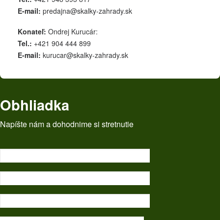
E-mail:
predajna@skalky-zahrady.sk
Konateľ:
Ondrej Kurucár:
Tel.:
+421 904 444 899
E-mail:
kurucar@skalky-zahrady.sk
Obhliadka
Napíšte nám a dohodnime si stretnutie