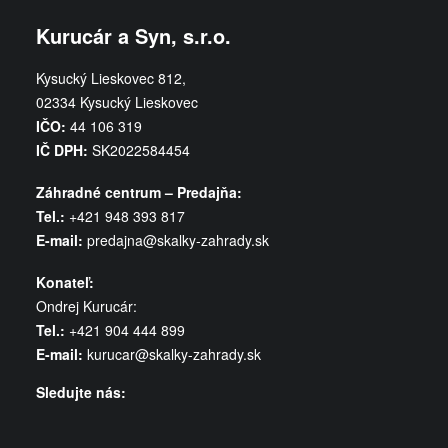
Kurucár a Syn, s.r.o.
Kysucký Lieskovec 812,
02334 Kysucký Lieskovec
IČO:
44 106 319
IČ DPH:
SK2022584454
Záhradné centrum – Predajňa:
Tel.:
+421 948 393 817
E-mail:
predajna@skalky-zahrady.sk
Konateľ:
Ondrej Kurucár:
Tel.:
+421 904 444 899
E-mail:
kurucar@skalky-zahrady.sk
Sledujte nás: