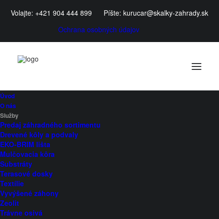
Volajte:
+421 904 444 899
Píšte:
kurucar@skalky-zahrady.sk
Ochrana osobných údajov
Úvod
O nás
Služby
Predaj záhradného sortimentu
Drevené kôly a podvaly
EKO-BRIM lišta
Mulčovacia kôra
Substráty
Skalky
Terasové dosky
Textílie
Vyvýšené záhony
Zeolit
Trávne osivá