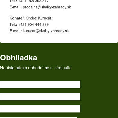
Tel.:
+421 948 393 817
E-mail:
predajna@skalky-zahrady.sk
Konateľ:
Ondrej Kurucár:
Tel.:
+421 904 444 899
E-mail:
kurucar@skalky-zahrady.sk
Obhliadka
Napíšte nám a dohodnime si stretnutie