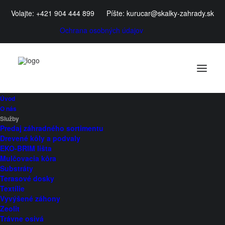
Volajte:
+421 904 444 899
Píšte:
kurucar@skalky-zahrady.sk
Ochrana osobných údajov
Úvod
O nás
Služby
Predaj záhradného sortimentu
Verejný priestor
Drevené kôly a podvaly
EKO-BRIM lišta
Mulčovacia kôra
Substráty
Terasové dosky
Textílie
Verejný priestor je srdcom každej komunity. Je to
Vyvýšené záhony
Zeolit
miesto, kde sa stretávajú ľudia, kde sa budujú vzťahy,
Trávne osivá