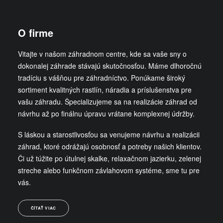
O firme
Vitajte v našom záhradnom centre, kde sa vaše sny o
dokonalej záhrade stávajú skutočnosťou. Máme dlhoročnú
tradíciu s vášňou pre záhradníctvo. Ponúkame široký
sortiment kvalitných rastlín, náradia a príslušenstva pre
vašu záhradu. Špecializujeme sa na realizácie záhrad od
návrhu až po finálnu úpravu vrátane komplexnej údržby.
S láskou a starostlivosťou sa venujeme návrhu a realizácii
záhrad, ktoré odrážajú osobnosť a potreby našich klientov.
Či už túžite po útulnej skalke, relaxačnom jazierku, zelenej
streche alebo funkčnom závlahovom systéme, sme tu pre
vás.
ČÍTAŤ VIAC