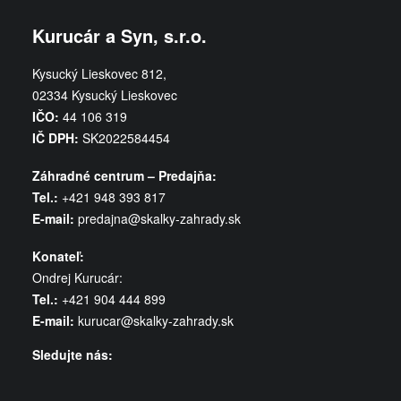
Kurucár a Syn, s.r.o.
Kysucký Lieskovec 812,
02334 Kysucký Lieskovec
IČO:
44 106 319
IČ DPH:
SK2022584454
Záhradné centrum – Predajňa:
Tel.:
+421 948 393 817
E-mail:
predajna@skalky-zahrady.sk
Konateľ:
Ondrej Kurucár:
Tel.:
+421 904 444 899
E-mail:
kurucar@skalky-zahrady.sk
Sledujte nás: